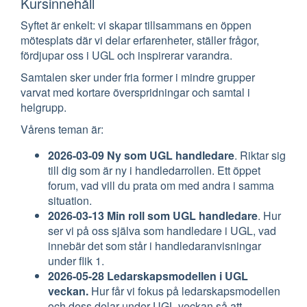
Kursinnehåll
Syftet är enkelt: vi skapar tillsammans en öppen
mötesplats där vi delar erfarenheter, ställer frågor,
fördjupar oss i UGL och inspirerar varandra.
Samtalen sker under fria former i mindre grupper
varvat med kortare överspridningar och samtal i
helgrupp.
Vårens teman är:
2026-03-09 Ny som UGL handledare
. Riktar sig
till dig som är ny i handledarrollen. Ett öppet
forum, vad vill du prata om med andra i samma
situation.
2026-03-13 Min roll som UGL handledare
. Hur
ser vi på oss själva som handledare i UGL, vad
innebär det som står i handledaranvisningar
under flik 1.
2026-05-28 Ledarskapsmodellen i UGL
veckan.
Hur får vi fokus på ledarskapsmodellen
och dess delar under UGL veckan så att