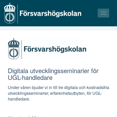
Toggle
navigati
Våra kurser
Våra tillfällen
Bokningsvillkor
Digitala utvecklingsseminarier för
UGL-handledare
Under våren bjuder vi in till tre digitala och kostnadsfria
utvecklingsseminarier, erfarenhetsutbyten, för UGL-
handledare.