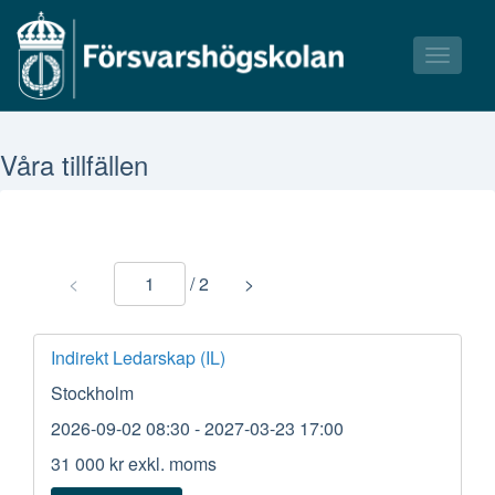
Toggle
navigati
Våra kurser
Våra tillfällen
Våra tillfällen
Bokningsvillkor
<
/
2
>
Indirekt Ledarskap (IL)
Stockholm
2026-09-02 08:30
- 2027-03-23 17:00
31 000 kr
exkl. moms