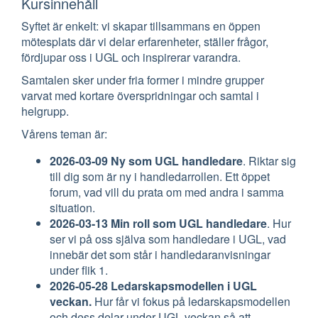
Kursinnehåll
Syftet är enkelt: vi skapar tillsammans en öppen
mötesplats där vi delar erfarenheter, ställer frågor,
fördjupar oss i UGL och inspirerar varandra.
Samtalen sker under fria former i mindre grupper
varvat med kortare överspridningar och samtal i
helgrupp.
Vårens teman är:
2026-03-09 Ny som UGL handledare
. Riktar sig
till dig som är ny i handledarrollen. Ett öppet
forum, vad vill du prata om med andra i samma
situation.
2026-03-13 Min roll som UGL handledare
. Hur
ser vi på oss själva som handledare i UGL, vad
innebär det som står i handledaranvisningar
under flik 1.
2026-05-28 Ledarskapsmodellen i UGL
veckan.
Hur får vi fokus på ledarskapsmodellen
och dess delar under UGL veckan så att