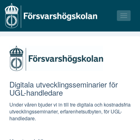
Toggle
navigati
Våra kurser
Våra tillfällen
Bokningsvillkor
Digitala utvecklingsseminarier för
UGL-handledare
Under våren bjuder vi in till tre digitala och kostnadsfria
utvecklingsseminarier, erfarenhetsutbyten, för UGL-
handledare.